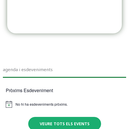
agenda i esdeveniments
Pròxims Esdeveniment
No hi ha esdeveniments pròxims.
N
o
t
i
VEURE TOTS ELS EVENTS
c
e