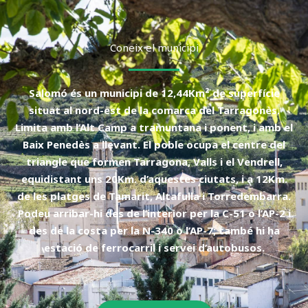
Coneix el municipi
Salomó és un municipi de 12,44Km² de superfície
situat al nord-est de la comarca del Tarragonès.
Limita amb l’Alt Camp a tramuntana i ponent, i amb el
Baix Penedès a llevant. El poble ocupa el centre del
triangle que formen Tarragona, Valls i el Vendrell,
equidistant uns 20Km. d’aquestes ciutats, i a 12Km.
de les platges de Tamarit, Altafulla i Torredembarra.
Podeu arribar-hi des de l’interior per la C-51 o l’AP-2 i
des de la costa per la N-340 o l’AP-7; també hi ha
estació de ferrocarril i servei d’autobusos.