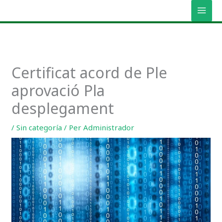
Vés
MAI
al
MEN
contingut
Certificat acord de Ple
aprovació Pla
desplegament
/
Sin categoría
/ Per
Administrador