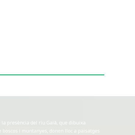
i la presència del riu Gaià, que dibuixa
 boscos i muntanyes, donen lloc a paisatges