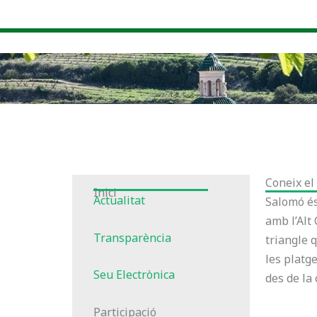
Vés
al
contingut
Coneix el
Inici
Actualitat
Salomó és
amb l’Alt
Transparència
triangle 
les platge
Seu Electrònica
des de la 
Participació