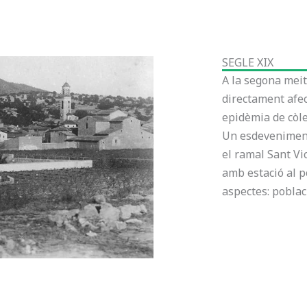
SEGLE XIX
A la segona meit
directament afec
epidèmia de còler
Un esdeveniment 
el ramal Sant Vi
amb estació al p
aspectes: poblaci