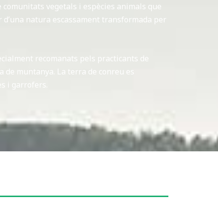
e comunitats vegetals i espècies animals que
dir d’una natura escassament transformada per
ecialment recomanats pels practicants de
eta de muntanya. La terra de conreu es
s i garrofers.