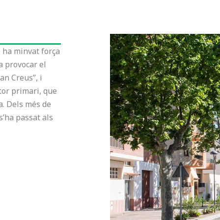
ó ha minvat força
va provocar el
an Creus”, i
ctor primari, que
ia. Dels més de
s’ha passat als