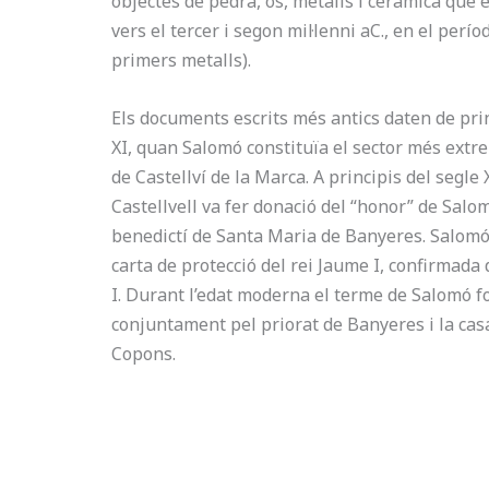
objectes de pedra, os, metalls i ceràmica que 
vers el tercer i segon mil·lenni aC., en el perío
primers metalls).
Els documents escrits més antics daten de prin
XI, quan Salomó constituïa el sector més extre
de Castellví de la Marca. A principis del segle 
Castellvell va fer donació del “honor” de Salom
benedictí de Santa Maria de Banyeres. Salomó
carta de protecció del rei Jaume I, confirmada
I. Durant l’edat moderna el terme de Salomó f
conjuntament pel priorat de Banyeres i la cas
Copons.