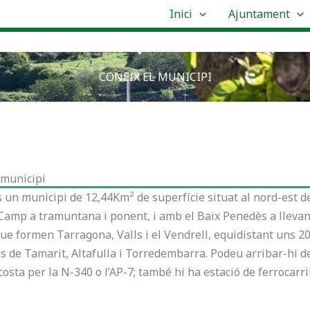
Inici
Ajuntament
CONEIX EL MUNICIPI​
 municipi
 un municipi de 12,44Km² de superfície situat al nord-est d
 Camp a tramuntana i ponent, i amb el Baix Penedès a llevant
que formen Tarragona, Valls i el Vendrell, equidistant uns 20
s de Tamarit, Altafulla i Torredembarra. Podeu arribar-hi des 
costa per la N-340 o l’AP-7; també hi ha estació de ferrocarri