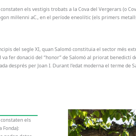
 constaten els vestigis trobats a la Cova del Vergerars (o Cov
gon mil·lenni aC., en el període eneolític (els primers metalls
cipis del segle XI, quan Salomó constituïa el sector més extr
ell va fer donació del “honor” de Salomó al priorat benedict
rmada després per Joan I. Durant l’edat moderna el terme de
 constaten els
a Fonda):