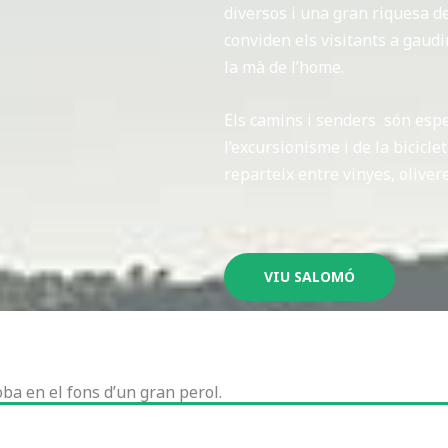
diversos i una gran riquesa d
conviden els visitants a gau
la mà de l’home.
Els camins i senders són esp
l’excursionisme i de la bicicl
reparteix entre vinyes, olivere
VIU SALOMÓ
oba en el fons d’un gran perol.