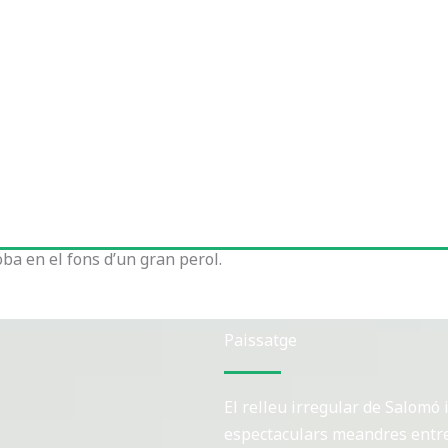
oba en el fons d’un gran perol.
Paissatge
El relleu irregular de Salomó 
espectaculars meandres entre