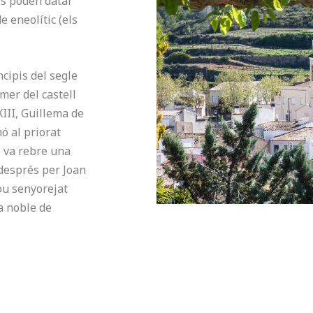
es poden datar
de eneolític (els
cipis del segle
mer del castell
XIII, Guillema de
ó al priorat
 va rebre una
 després per Joan
ou senyorejat
a noble de