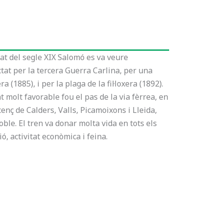
at del segle XIX Salomó es va veure
tat per la tercera Guerra Carlina, per una
a (1885), i per la plaga de la fil·loxera (1892).
molt favorable fou el pas de la via fèrrea, en
cenç de Calders, Valls, Picamoixons i Lleida,
oble. El tren va donar molta vida en tots els
ó, activitat econòmica i feina.