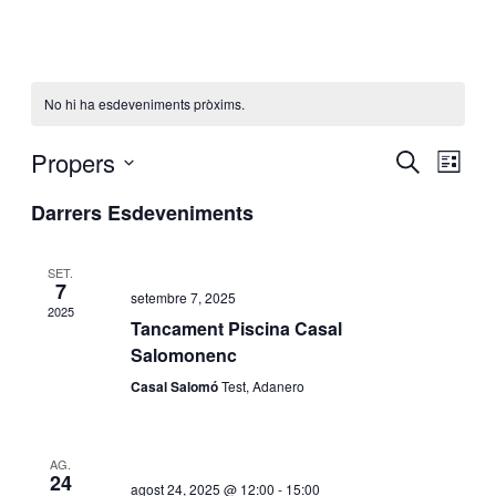
Vés
al
contingut
No hi ha esdeveniments pròxims.
Propers
Navegació
Naveg
CERCA
LLISTA
visual
de
Selecciona
Darrers Esdeveniments
i
visual
una
cerca
Esdev
data.
d'Esdevenim
SET.
7
setembre 7, 2025
2025
Tancament Piscina Casal
Salomonenc
Casal Salomó
Test, Adanero
AG.
24
agost 24, 2025 @ 12:00
-
15:00