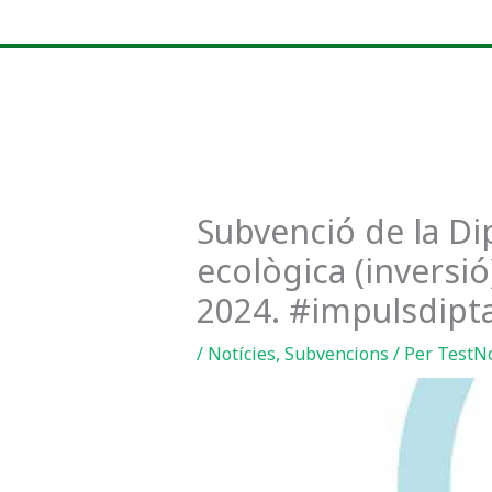
Vés
al
contingut
Subvenció de la Di
ecològica (inversió
2024. #impulsdipt
/
Notícies
,
Subvencions
/ Per
TestN