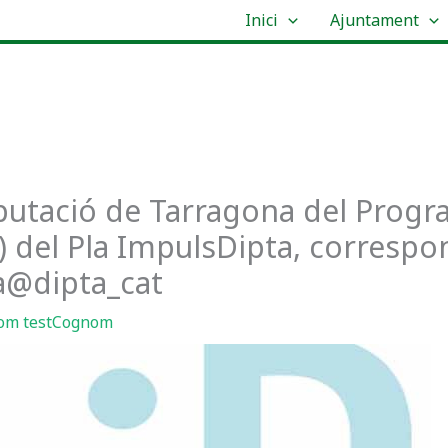
Inici
Ajuntament
putació de Tarragona del Progr
) del Pla ImpulsDipta, correspone
a@dipta_cat
om testCognom