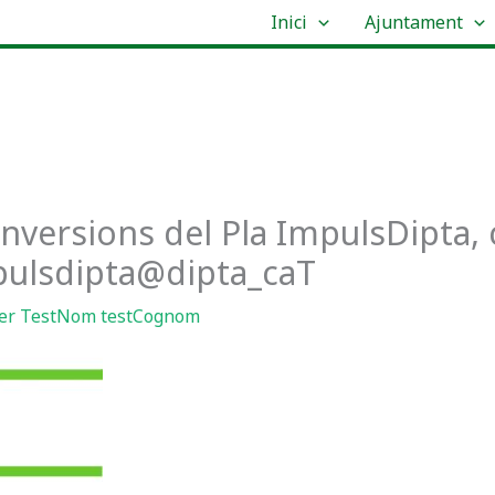
Inici
Ajuntament
nversions del Pla ImpulsDipta,
mpulsdipta@dipta_caT
er
TestNom testCognom