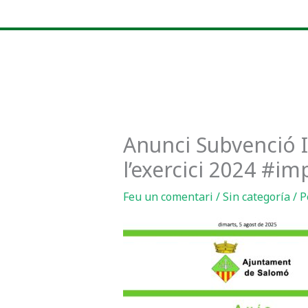
Vés
al
contingut
Anunci Subvenció I
l’exercici 2024 #i
Feu un comentari
/
Sin categoría
/ P