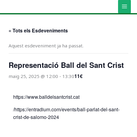
Vés
MAI
al
MEN
contingut
« Tots els Esdeveniments
Aquest esdeveniment ja ha passat.
Representació Ball del Sant Crist
11€
maig 25, 2025 @ 12:00
-
13:30
https://www.balldelsantcrist.cat
/https://entradium.com/events/ball-parlat-del-sant-
crist-de-salomo-2024