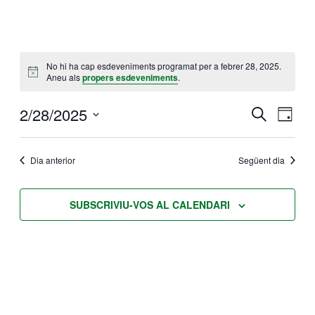
Vés
al
contingut
No hi ha cap esdeveniments programat per a febrer 28, 2025.
Notice
Aneu als
propers esdeveniments
.
2/28/2025
Navegació
Naveg
CERCA
DIA
visual
de
Selecciona
i
visual
una
Dia anterior
Següent dia
cerca
Esdev
data.
d'Esdevenim
SUBSCRIVIU-VOS AL CALENDARI