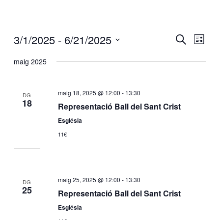
Vés
al
contingut
3/1/2025
 - 
6/21/2025
Navegació
Naveg
CERCA
LLISTA
visual
de
Selecciona
maig 2025
i
visual
una
cerca
Esdev
data.
d'Esdevenim
maig 18, 2025 @ 12:00
-
13:30
DG
18
Representació Ball del Sant Crist
Església
11€
maig 25, 2025 @ 12:00
-
13:30
DG
25
Representació Ball del Sant Crist
Església